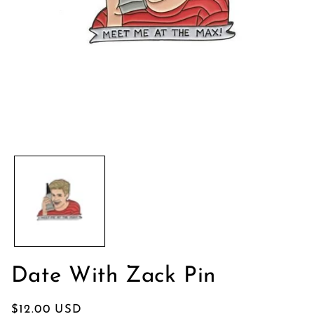
Ouvrir
le
média
1
dans
une
fenêtre
modale
Date With Zack Pin
Prix
$12.00 USD