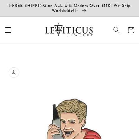
et
✨FREE SHIPPING on ALL U.S. Orders Over $150! We Ship
passer
Worldwide!✨
au
contenu
Panier
Passer aux
informations
produits