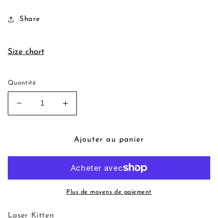
habituel
Share
Size chart
Quantité
Réduire
Augmenter
la
la
quantité
quantité
de
de
Ajouter au panier
Date
Date
With
With
Zack
Zack
Pin
Pin
Plus de moyens de paiement
Laser Kitten