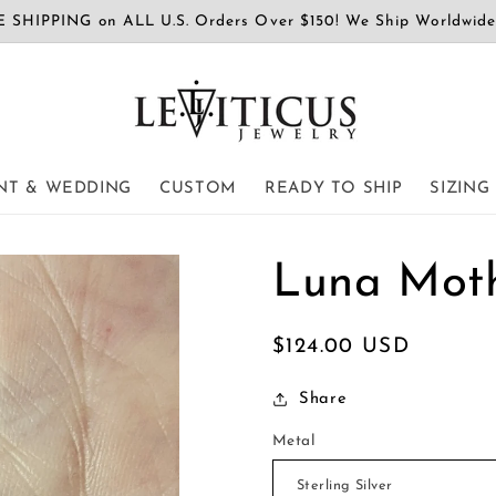
 SHIPPING on ALL U.S. Orders Over $150! We Ship Worldwid
T & WEDDING
CUSTOM
READY TO SHIP
SIZING
Luna Mot
Běžná
$124.00 USD
cena
Share
Metal