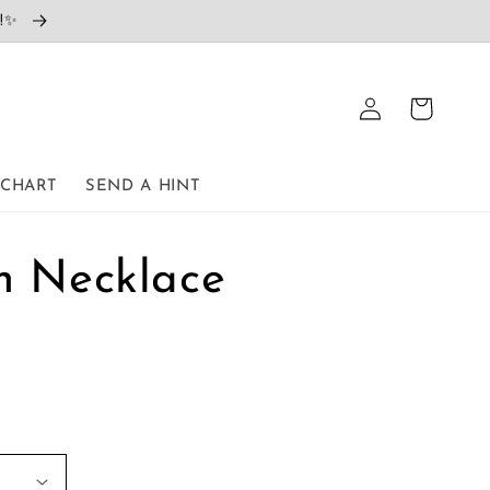
e!✨
Přihlásit
Košík
se
 CHART
SEND A HINT
h Necklace