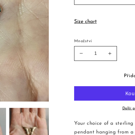
Size chart
Množství
Snížit
Zvýšit
množství
množství
produktu
produktu
Luna
Luna
Přid
Moth
Moth
Necklace
Necklace
Další 
Your choice of a sterling
pendant hanging from a st