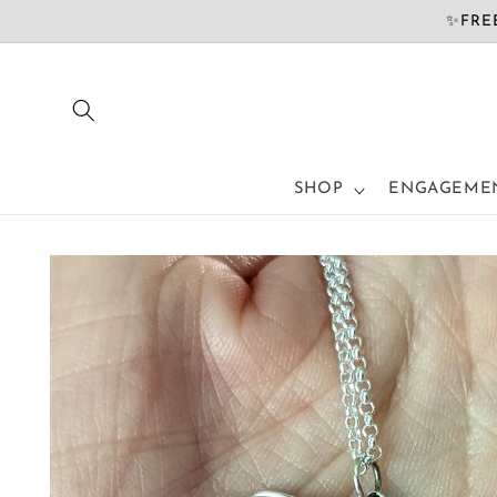
Přejít k
✨FREE
obsahu
SHOP
ENGAGEMEN
Přejít na
informace
o
produktu