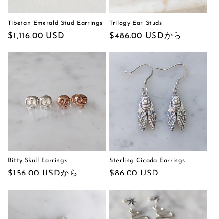
Tibetan Emerald Stud Earrings
Trilogy Ear Studs
通
$1,116.00 USD
通
$486.00 USD
から
常
常
価
価
格
格
Bitty Skull Earrings
Sterling Cicada Earrings
通
$156.00 USD
から
通
$86.00 USD
常
常
価
価
格
格