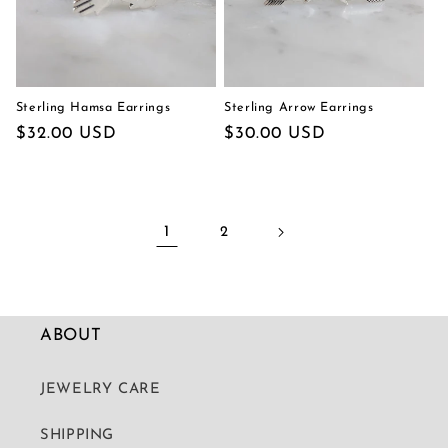
Sterling Hamsa Earrings
Sterling Arrow Earrings
通
$32.00 USD
通
$30.00 USD
常
常
価
価
格
格
1
2
ABOUT
JEWELRY CARE
SHIPPING