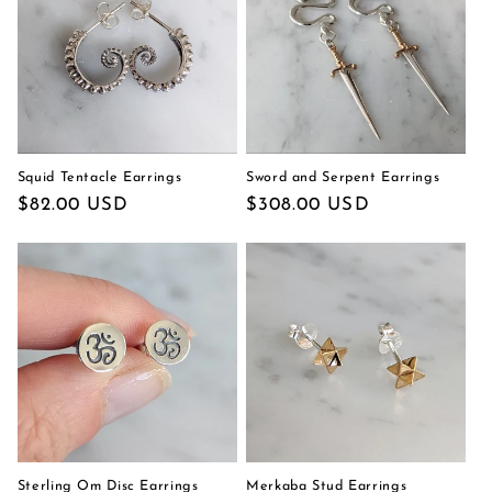
Squid Tentacle Earrings
Sword and Serpent Earrings
通
$82.00 USD
通
$308.00 USD
常
常
価
価
格
格
Sterling Om Disc Earrings
Merkaba Stud Earrings