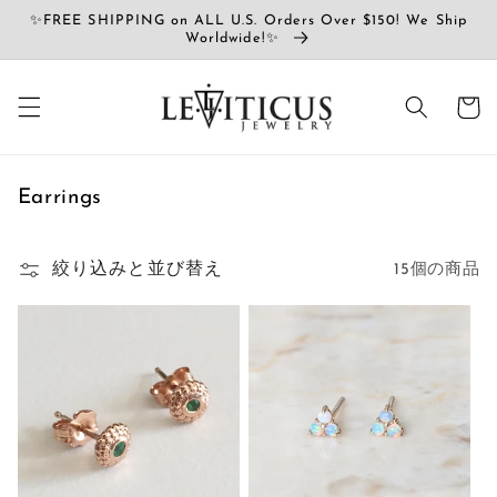
コンテ
✨FREE SHIPPING on ALL U.S. Orders Over $150! We Ship
ンツに
Worldwide!✨
進む
カ
ー
ト
コ
Earrings
レ
ク
絞り込みと並び替え
15個の商品
シ
ョ
ン
: