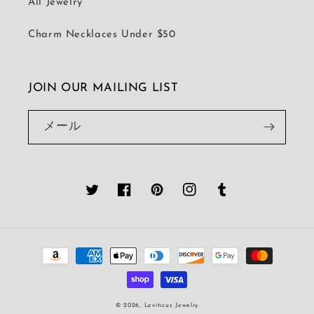
All Jewelry
Charm Necklaces Under $50
JOIN OUR MAILING LIST
メール
Twitter
Facebook
Pinterest
Instagram
Tumblr
決
済
方
法
© 2026,
Leviticus Jewelry