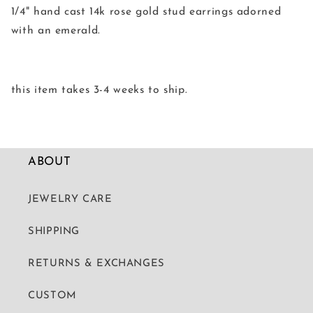
ら
や
1/4" hand cast 14k rose gold stud earrings adorned
す
す
with an emerald.
this item takes 3-4 weeks to ship.
ABOUT
JEWELRY CARE
SHIPPING
RETURNS & EXCHANGES
CUSTOM