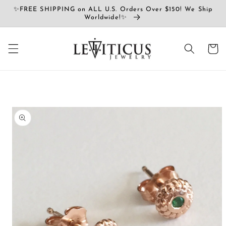
コンテ
✨FREE SHIPPING on ALL U.S. Orders Over $150! We Ship
ンツに
Worldwide!✨
進む
カ
ー
ト
商品情
報にス
キップ