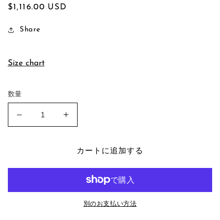
通
$1,116.00 USD
常
Share
価
格
Size chart
数量
Tibetan
Tibetan
Emerald
Emerald
Stud
Stud
Earrings
Earrings
カートに追加する
の
の
数
数
量
量
を
を
別のお支払い方法
減
増