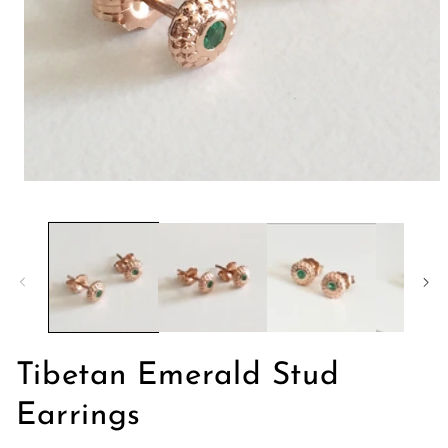
モ
ー
ダ
ル
で
メ
デ
ィ
ア
(1)
を
Tibetan Emerald Stud
開
く
Earrings