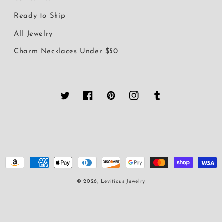
Ready to Ship
All Jewelry
Charm Necklaces Under $50
Twitter
Facebook
Pinterest
Instagram
Tumblr
決
済
© 2026,
Leviticus Jewelry
方
法