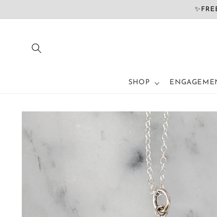
コンテ
✨FREE
ンツに
進む
SHOP
ENGAGEMEN
商品情
報にス
キップ