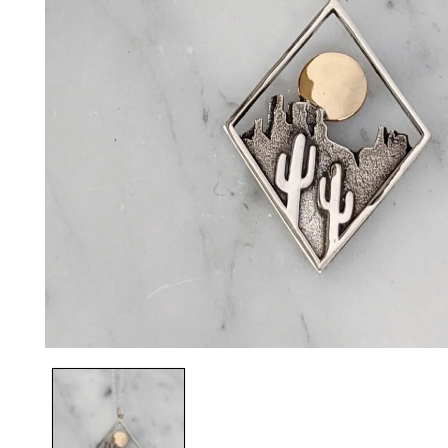
モ
ー
ダ
ル
で
メ