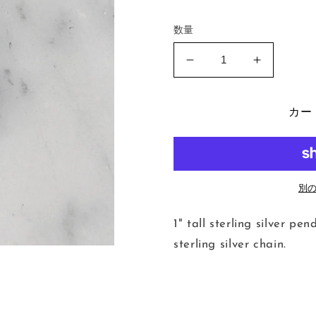
数量
Desert
Desert
View
View
Necklace
Necklace
の
の
カー
数
数
量
量
を
を
減
増
別
ら
や
す
す
1" tall sterling silver 
sterling silver chain.