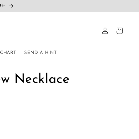
e!✨
ロ
カ
グ
ー
イ
ト
ン
 CHART
SEND A HINT
ew Necklace