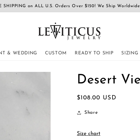
 SHIPPING on ALL U.S. Orders Over $150! We Ship Worldwid
T & WEDDING
CUSTOM
READY TO SHIP
SIZING
Desert Vi
通
$108.00 USD
常
Share
価
格
Size chart