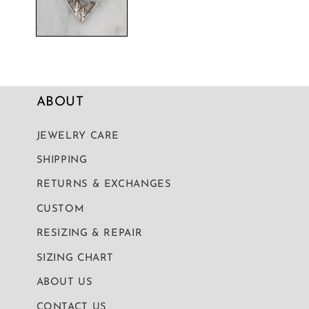
デ
ィ
ア
(1)
を
開
く
ABOUT
JEWELRY CARE
SHIPPING
RETURNS & EXCHANGES
CUSTOM
RESIZING & REPAIR
SIZING CHART
ABOUT US
CONTACT US