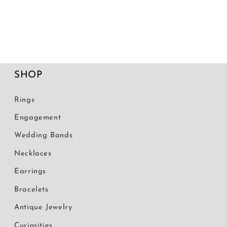
SHOP
Rings
Engagement
Wedding Bands
Necklaces
Earrings
Bracelets
Antique Jewelry
Curiosities