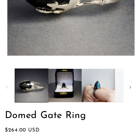
モ
ー
ダ
ル
で
メ
デ
ィ
ア
(1)
を
Domed Gate Ring
開
く
通
$264.00 USD