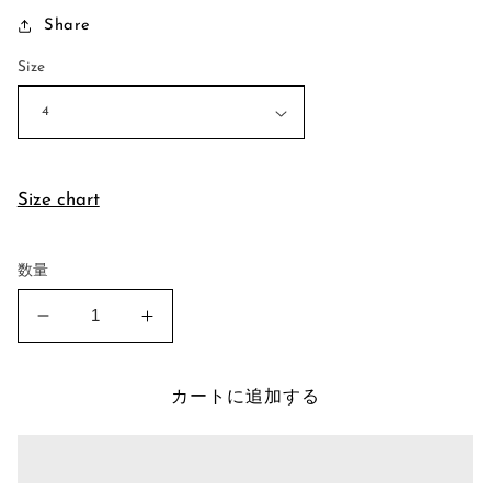
常
Share
価
格
Size
Size chart
数量
Domed
Domed
Gate
Gate
Ring
Ring
の
の
カートに追加する
数
数
量
量
を
を