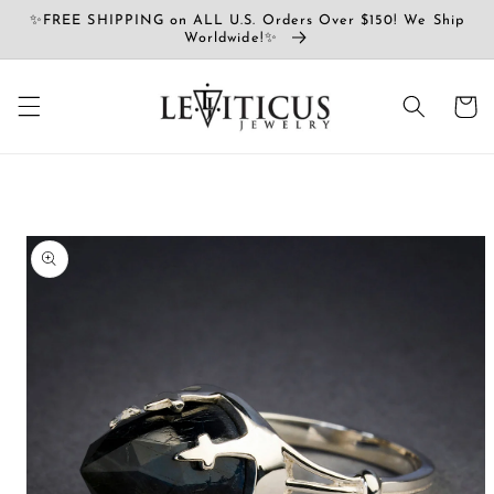
コンテ
✨FREE SHIPPING on ALL U.S. Orders Over $150! We Ship
ンツに
Worldwide!✨
進む
カ
ー
ト
商品情
報にス
キップ