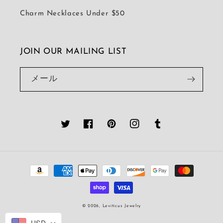
Charm Necklaces Under $50
JOIN OUR MAILING LIST
メール
Twitter
Facebook
Pinterest
Instagram
Tumblr
決
済
方
法
© 2026,
Leviticus Jewelry