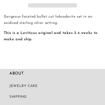
減
増
ら
や
す
す
Gorgeous faceted bullet cut labradorite set in an
oxidized sterling silver setting.
This is a Leviticus original and takes 3-4 weeks to
make and ship.
ABOUT
JEWELRY CARE
SHIPPING