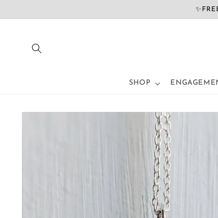
コンテ
✨FREE
ンツに
進む
SHOP
ENGAGEMEN
商品情
報にス
キップ