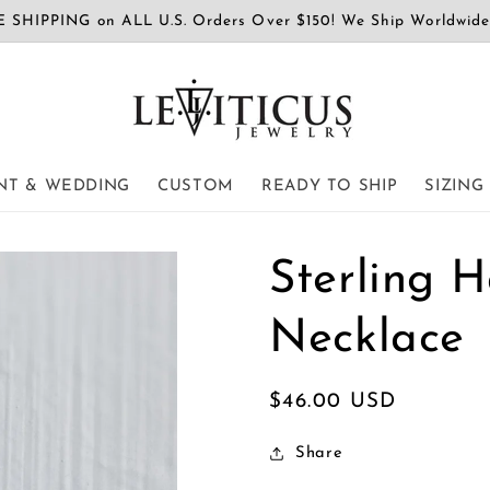
 SHIPPING on ALL U.S. Orders Over $150! We Ship Worldwid
T & WEDDING
CUSTOM
READY TO SHIP
SIZING
Sterling 
Necklace
通
$46.00 USD
常
Share
価