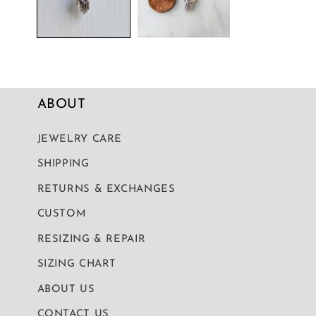
デ
ィ
ア
(1)
を
開
く
ABOUT
JEWELRY CARE
SHIPPING
RETURNS & EXCHANGES
CUSTOM
RESIZING & REPAIR
SIZING CHART
ABOUT US
CONTACT US