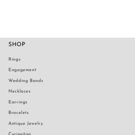
SHOP
Rings
Engagement
Wedding Bands
Necklaces
Earrings
Bracelets
Antique Jewelry
Curiosities