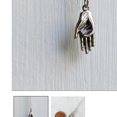
モ
ー
ダ
ル
で
メ