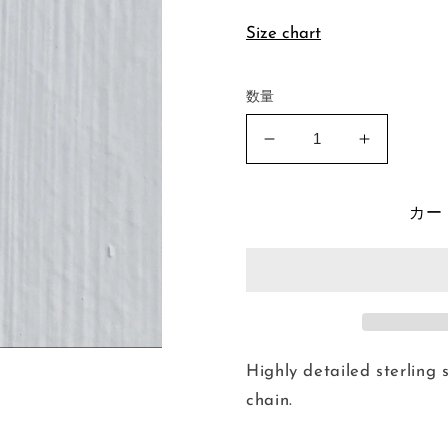
格
Size chart
数量
Sterling
Sterling
Hand
Hand
Charm
Charm
Necklace
Necklace
カー
の
の
数
数
量
量
を
を
減
増
ら
や
Highly detailed sterling 
す
す
chain.