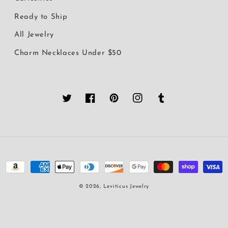
Ready to Ship
All Jewelry
Charm Necklaces Under $50
Twitter
Facebook
Pinterest
Instagram
Tumblr
決
済
© 2026,
Leviticus Jewelry
方
法