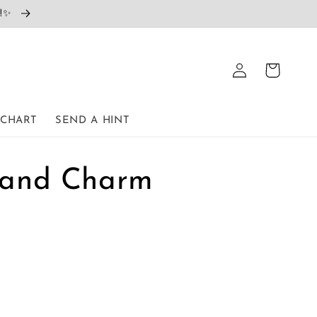
e!✨
ロ
カ
グ
ー
イ
ト
ン
 CHART
SEND A HINT
Hand Charm